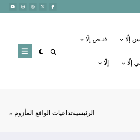
س إلّا
قنـص إلّا
 إلّا
إلّا
الرئيسية
تداعيات الواقع المأزوم