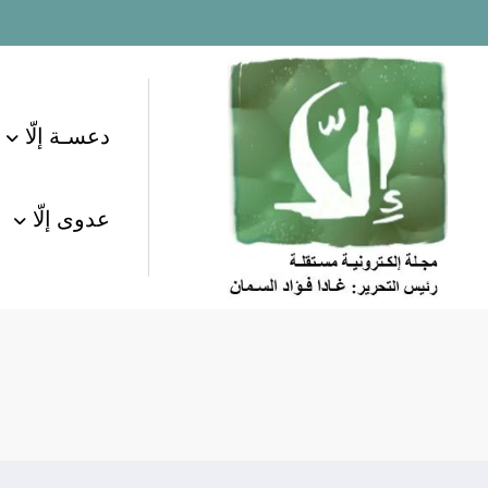
لتجاوز
لى
لمحتوى
دعسـة إلّا
عدوى إلّا