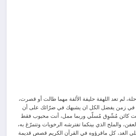
لة، لم تعد اللهفة حليفة الألفة مهما طالت أو قصرت،
تك في زمن يفضل الكل ان يشبهك في ضرّائك على أن
نت كائن مُشّوِق مُسلّي وربما ممل، أنت محبوب فقط
عفن، والملح الذي بينكما تفترشه الرخويات وتتمرّغ به،
على الغد، كل ماقرؤوه في القرآن الكريم قصص قديمة