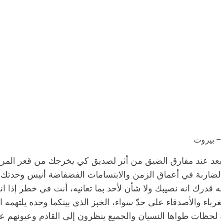
– بيروت
 لم يعد عند مفارق الضيق من أثر لصديق كي يخرجك من قعر المرح
ة الضاربة في أعماق الزمن والابتسامات الفضفاضة أنيس وحد
 قدرك انه نصيبك ولا شأن لأحد بما تعانيه، أنت في خطر إذا ا
اء والأصدقاء على حدّ سواء، الخبز الذي بينكما وحده يلتهمه ال
لحظات طواها النسيان والجميع ينظرون إلى القادم وعيونهم 