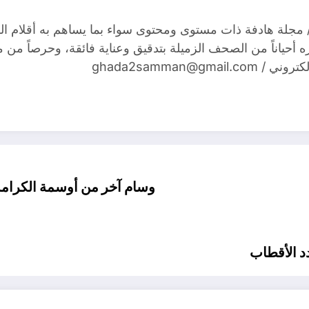
ونية/ مجلة هادفة ذات مستوى ومحتوى سواء بما يساهم به أقلام ال
ياره أحياناً من الصحف الزميلة بتدقيق وعناية فائقة، وحرصاً من مج
ghada2samman@gma
وسام آخر من أوسمة الكرامة 
دد الأقطاب