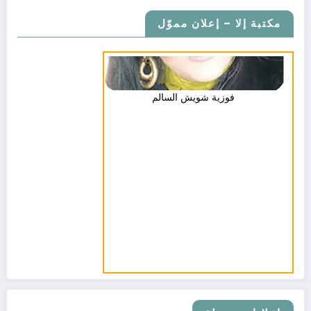
مكتبة إلا – إعلان مموّل
فوزية شويش السالم