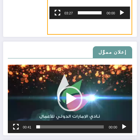
03:27
00:00
إعلان مموَّل
مشغل
الفيديو
فواغي بنت صقر القاسمي
00:41
00:00