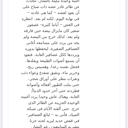
أغنية وحيدة مليئة بالنشاز، تتحدث
عن طائر غادر عشه ذات صباح على
أن يعود لعشه – كما هى عادته –
فى نهاية اليوم.. لكنه لم يعد.. انتظره
فى العش – أياما كثيرة- عصفور
صغير كان مايزال بيضة حين فارقه
ولم يعد.. لذلك خرج من البيضة ولم
يجد من يردد على مسامعه أغانى
العصافير الصغيرة، ليحفظها بدوره
ويرددها ككل عصافير الغابة.. فتعود
أن يسمع أصوات الطبيعة ويقلدها..
فجعل نفسه رعدا، وهسيس ريح،
وخرير ماء، ونقيق ضفدع وعواء ذئب
ونقرات مطر على أوراق شجر…
حتى ملت الطيور أفعاله وأصواته
فطردته حتى أخر حدود الدنيا/
الغابة، وهناك عاش وحيدا يردد أغنيته
الوحيدة الحزينة عن الطائر الذى
خرج.. حتى ألقته الأيام فى شبكة
الصياد، فأتى به – لبائع العصافير-
فى قفص حديد ليزيد لحنه حزنا
يتشربه السامعون رغم النشاز.