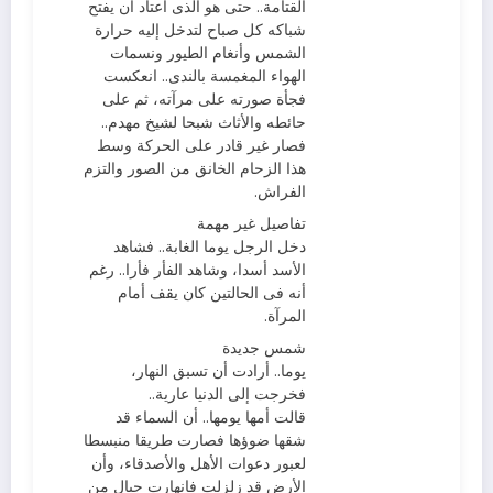
القتامة.. حتى هو الذى اعتاد أن يفتح
شباكه كل صباح لتدخل إليه حرارة
الشمس وأنغام الطيور ونسمات
الهواء المغمسة بالندى.. انعكست
فجأة صورته على مرآته، ثم على
حائطه والأثاث شبحا لشيخ مهدم..
فصار غير قادر على الحركة وسط
هذا الزحام الخانق من الصور والتزم
الفراش.
تفاصيل غير مهمة
دخل الرجل يوما الغابة.. فشاهد
الأسد أسدا، وشاهد الفأر فأرا.. رغم
أنه فى الحالتين كان يقف أمام
المرآة.
شمس جديدة
يوما.. أرادت أن تسبق النهار،
فخرجت إلى الدنيا عارية..
قالت أمها يومها.. أن السماء قد
شقها ضوؤها فصارت طريقا منبسطا
لعبور دعوات الأهل والأصدقاء، وأن
الأرض قد زلزلت فانهارت جبال من