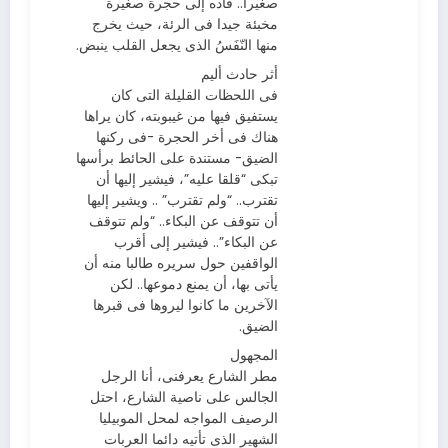
صغيرا.. قاده إلى حجرة صغيرة
مخبئة جيدا فى الرئة، حيث يخرج
منها النّفَسُ الذى يجعل القلب ينبض.
أثر حادث أليم
فى اللحظات القليلة التى كان
يستفيق فيها من غيبوبته، كان يراها
هناك فى أخر الحجرة -فى ركنها
الضيق- مستندة على الحائط برأسها
تبكى “قلقا عليه”، فيشير إليها أن
تقترب.. “ولم تقترب” .. ويشير إليها
أن تتوقف عن البكاء.. “ولم تتوقف
عن البكاء”.. فيشير إلى أقرب
الواقفين حول سريره طالبا منه أن
يأتى بها، أن يمنع دموعها.. لكن
الآخرين ما كانوا ليروها فى قبرها
الضيق.
المجهول
مطر الشارع يعرفنى، أنا الرجل
الجالس على ناصية الشارع، احتل
الرصيف المواجه لمحل الموبيليا
الشهير الذى تأتيه دائما العربات