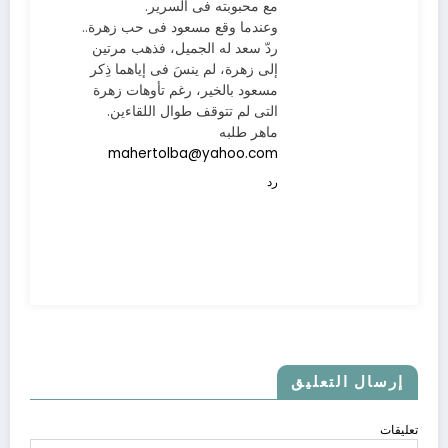
مع محبوبته فى السرير.
وعندما وقع مسعود فى حب زهرة..
ردّ سعد له الجميل، فذهب مرتين
إلى زهرة، لم ينسَ فى إياهما ذِكر
مسعود بالخير، رغم تأوهات زهرة
التى لم تتوقف طوال اللقاءين.
ماهر طلبه
mahertolba@yahoo.com
رد
إرسال التعليق
تعليقات