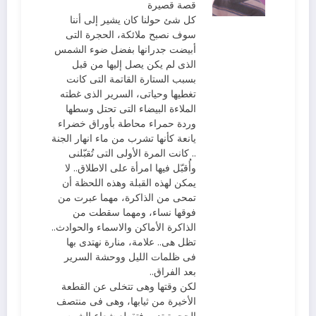
قصة قصيرة
كل شئ حولنا كان يشير إلى أننا
سوف نصبح ملائكة، الحجرة التى
أبيضت جدرانها بفضل ضوء الشمس
الذى لم يكن يصل إليها من قبل
بسبب الستارة القاتمة التى كانت
تغطيها وحياتى، السرير الذى غطته
الملاءة البيضاء التى تحتل وسطها
وردة حمراء محاطة بأوراق خضراء
يانعة كأنها تشرب من ماء انهار الجنة
.. كانت المرة الأولى التى تُقبّلنى
وأُقبّل فيها امرأة على الاطلاق.. لا
يمكن لهذه القبلة وهذه اللحظة أن
تمحى من الذاكرة، مهما عبرت من
فوقها نساء، ومهما سقطت من
الذاكرة الأماكن والاسماء والحوادث..
تظل هى.. علامة، منارة نهتدى بها
فى ظلمات الليل ووحشة السرير
بعد الفراق..
لكن وقتها وهى تتخلى عن القطعة
الأخيرة من ثيابها، وهى فى منتصف