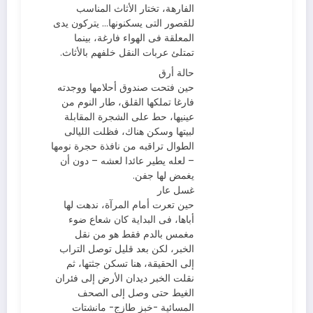
الفارهة، تختار الأثاث المناسب
للقصور التى يسكنونها… يتركون يدى
المعلقة فى الهواء فارغة، بينما
تمتلئ عربات النقل خلفهم بالأثاث.
حالة أرق
حين فتحت صندوق أحلامها ووجدته
فارغا تملكها القلق، طار النوم من
عينيها، حط على الشجرة المقابلة
لبيتها وسكن هناك، فظلت الليالى
الطوال تراقبه من نافذة حجرة نومها
– لعله يطير عائدا لعشه – دون أن
يغمض لها جفن.
غسل عار
حين تعرت أمام المرآة، ندهت لها
أباها، فى البداية كان شعاع ضوء
مغمس بالدم فقط هو من نقل
الخبر، لكن بعد قليل توصل التراب
إلى الحقيقة، هنا تسكن جثتها، ثم
نقلت الخبر ديدان الأرض إلى فئران
الغيط حتى وصل إلى الصحف
المسائية -خبز طازج- مانشتات