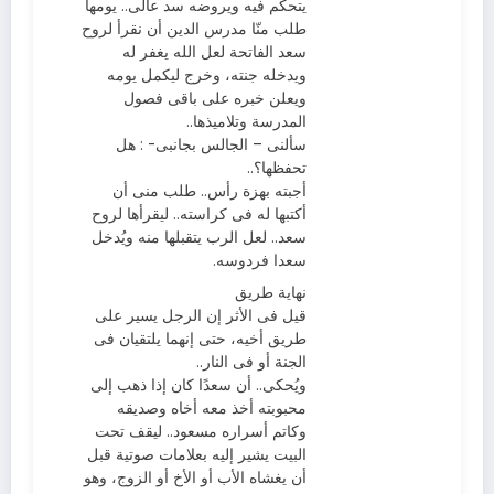
يتحكم فيه ويروضه سد عالى.. يومها
طلب منّا مدرس الدين أن نقرأ لروح
سعد الفاتحة لعل الله يغفر له
ويدخله جنته، وخرج ليكمل يومه
ويعلن خبره على باقى فصول
المدرسة وتلاميذها..
سألنى – الجالس بجانبى- : هل
تحفظها؟..
أجبته بهزة رأس.. طلب منى أن
أكتبها له فى كراسته.. ليقرأها لروح
سعد.. لعل الرب يتقبلها منه ويُدخل
سعدا فردوسه.
نهاية طريق
قيل فى الأثر إن الرجل يسير على
طريق أخيه، حتى إنهما يلتقيان فى
الجنة أو فى النار..
ويُحكى.. أن سعدًا كان إذا ذهب إلى
محبوبته أخذ معه أخاه وصديقه
وكاتم أسراره مسعود.. ليقف تحت
البيت يشير إليه بعلامات صوتية قبل
أن يغشاه الأب أو الأخ أو الزوج، وهو