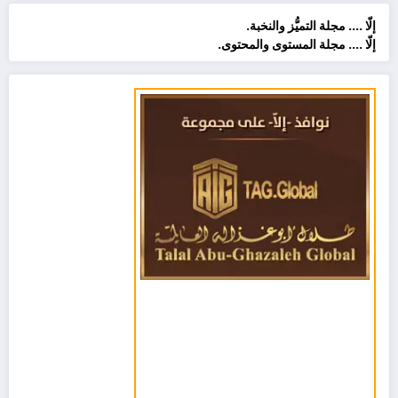
إلّا .... مجلة التميُّز والنخبة.
إلّا .... مجلة المستوى والمحتوى.
مشغل
الفيديو
منـى الشــــافعــي