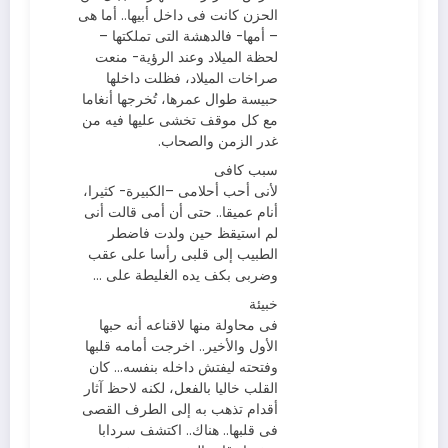
الحزن كانت فى داخل أبيها.. أما هى
– أمها- فالدهشة التى تملكتها –
لحظة الميلاد وعند الرؤية- منعت
صراخات الميلاد، فظلت داخلها
حبيسة طوال عمرها، تُخرجها أنغاما
مع كل موقف تخشى عليها فيه من
غدر الزمن والصحاب.
سبب كافى
لأنى أحب أحلامى –الكبيرة- كثيرا،
أنام عميقا.. حتى أن أمى قالت أنى
لم استيقظ حين ولدت فاضطر
الطبيب إلى قلبى رأسا على عقب
وضربى بكف يده الغليطة على …
خبيئة
فى محاولة منها لاقناعه أنه حبها
الأول والأخير.. اخرجت أمامه قلبها
وفتحته ليفتش داخله بنفسه… كان
القلب خاليا بالفعل، لكنه لاحظ آثار
أقدام تذهب به إلى الطرف القصى
فى قلبها.. هناك.. اكتشف سردابا