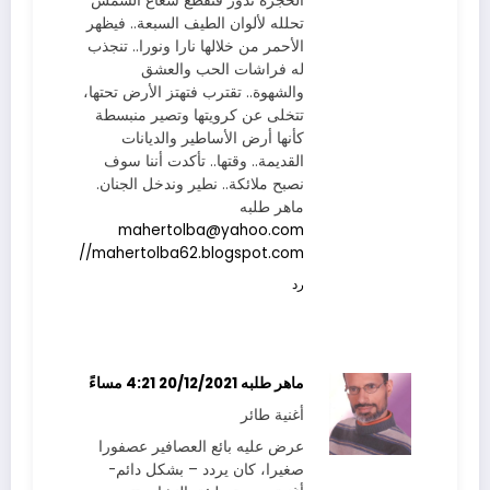
الحجرة تدور فتقطع شعاع الشمس
تحلله لألوان الطيف السبعة.. فيظهر
الأحمر من خلالها نارا ونورا.. تنجذب
له فراشات الحب والعشق
والشهوة.. تقترب فتهتز الأرض تحتها،
تتخلى عن كرويتها وتصير منبسطة
كأنها أرض الأساطير والديانات
القديمة.. وقتها.. تأكدت أننا سوف
نصبح ملائكة.. نطير وندخل الجنان.
ماهر طلبه
mahertolba@yahoo.com
http://mahertolba62.blogspot.com
رد
ماهر طلبه
20/12/2021 4:21 مساءً
أغنية طائر
عرض عليه بائع العصافير عصفورا
صغيرا، كان يردد – بشكل دائم-