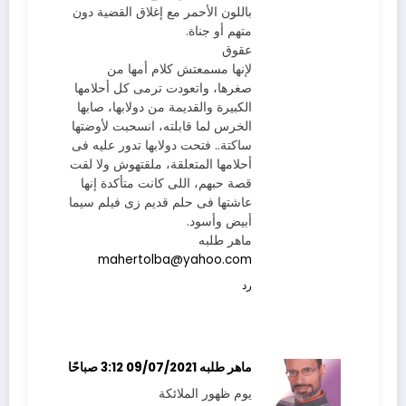
باللون الأحمر مع إغلاق القضية دون
متهم أو جناة.
عقوق
لإنها مسمعتش كلام أمها من
صغرها، واتعودت ترمى كل أحلامها
الكبيرة والقديمة من دولابها، صابها
الخرس لما قابلته، انسحبت لأوضتها
ساكتة.. فتحت دولابها تدور عليه فى
أحلامها المتعلقة، ملقتهوش ولا لقت
قصة حبهم، اللى كانت متأكدة إنها
عاشتها فى حلم قديم زى فيلم سيما
أبيض وأسود.
ماهر طلبه
mahertolba@yahoo.com
رد
ماهر طلبه
09/07/2021 3:12 صباحًا
يوم ظهور الملائكة