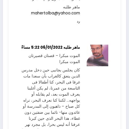
ماهر طلبه
mahertolba@yahoo.com
رد
ماهر طلبه
06/01/2022 5:22 مساءً
الموت مبكرا – قصتان قصيرتان
الموت مبكرا
كان يجلس بجانبى حين دخل مدرس
الدين ينعق كالغراب بأن سعدا مات
غرقا فى البحر، كنا أطفالا فى
التاسعة من عمرنا، لم يكن أغلبنا
يعرف الموت بعد، لم يقابله أو
يواجهه… لكننا كنا نعرف البحر، نراه
كل صباح – ذاهبون إلى المدرسة أو
عائدون منها- نائما بين ضفتين دون
غطاء، هذا البحر الذى حين كبرنا
عرفنا أنه ليس بحرا، بل مجرد نهر