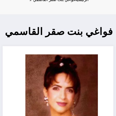
فواغي بنت صقر القاسمي