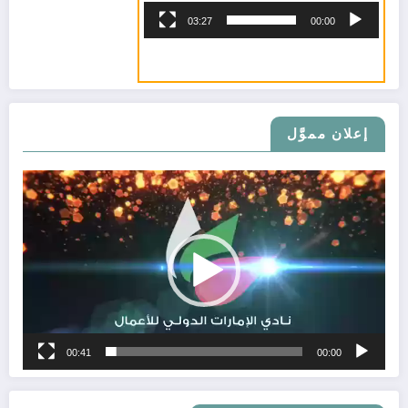
03:27
00:00
إعلان مموَّل
مشغل
الفيديو
فواغي بنت صقر القاسمي
00:41
00:00