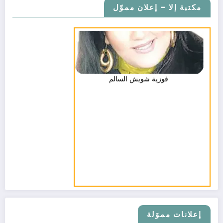
مكتبة إلا – إعلان مموّل
فوزية شويش السالم
إعلانات مموَلة