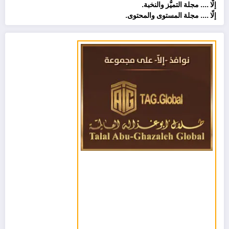
إلّا .... مجلة التميُّز والنخبة.
إلّا .... مجلة المستوى والمحتوى.
مشغل
الفيديو
منـى الشــــافعــي