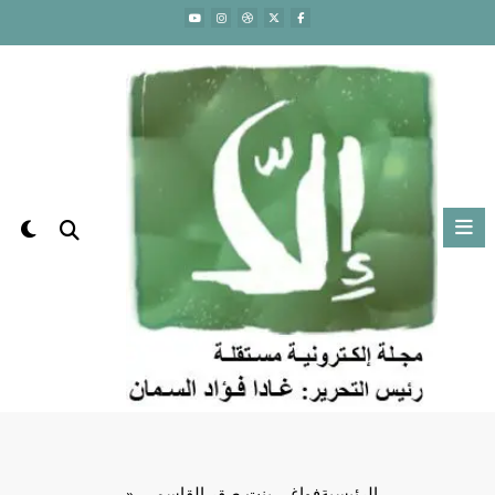
لتجاوز
لى
لمحتوى
الرئيسية
فواغي بنت صقر القاسمي