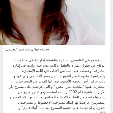
الشيخة فواغي بنت صقر القاسمي
الشيخة فواغي القاسمي، شاعرة وناشطة إماراتية في منظمات
الدفاع عن حقوق المرأة والطفل وكاتبة مسرحية. ولدت في إمارة
الشارقة، وحصلت على ليسانس الآداب في اللغة الإنجليزية
والفرنسية. متزوجة من الشيخ خالد بن صقر القاسمي ولي عهد و
نائب حاكم رأس الخيمة الأسبق. صدر لها العديد من المسرحيات
الشعرية أهمها ” ملحمة عين اليقين ” و التي عرضت على مسرح دار
الأوبرا بالقاهرة عام 2002 و نالت استحسان و تقدير جميع من
شاهدها خاصة من النقاد و الأدباء و المثقفين و أشاد بها نقاد المسرح
المصريين. عرضت لها كذلك مسرحية الإخطبوط. و مسرحيتان
شعريتان لم تجسد على خشبة المسرح بعد هما “أبناء قابيل” و